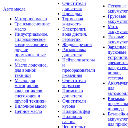
Очистители
Легковые
двигателя
Авто масла
аккумуля
Присадки
Грузовые
Моторное масло
Тормозная
аккумуля
Трансмиссионное
жидкость
Мото
масло
Электролит,
аккумуля
Индустриальное,
вода дистил.
Тяговые
гидравлическое,
Герметик
аккумуля
компрессорное и
Жидкая резина
Зарядные 
другие
Раскоксовка
пусковые
промышленные
двигателя
устройств
масла
Нейтрализаторы
ареометры
Масло лодочное,
и
нагрузоч
для водной
преобразователи
вилки,
техники
ржавчины
тестеры
Масло для
Очистители
Аккумуля
мотоциклов,
тормозов
для
квадроциклов,
Промывка
автомоби
снегоходов и
двигателя
Клеммы,
другой техники
Очистители
перемычк
Вилочное масло
кузова
провода
Цепное масло
Полироль фар
Батарейки
Полироль
аккумуля
салона
для прибо
Чернитель и