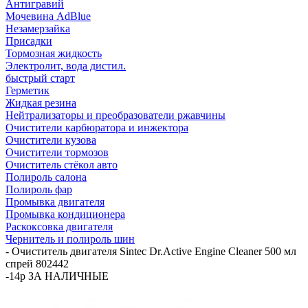
Антигравий
Мочевина AdBlue
Незамерзайка
Присадки
Тормозная жидкость
Электролит, вода дистил.
быстрый старт
Герметик
Жидкая резина
Нейтрализаторы и преобразователи ржавчины
Очистители карбюратора и инжектора
Очистители кузова
Очистители тормозов
Очиститель стёкол авто
Полироль салона
Полироль фар
Промывка двигателя
Промывка кондиционера
Раскоксовка двигателя
Чернитель и полироль шин
-
Очиститель двигателя Sintec Dr.Active Engine Cleaner 500 мл
спрей 802442
-14р ЗА НАЛИЧНЫЕ