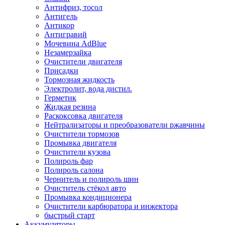
Антифриз, тосол
Антигель
Антикор
Антигравий
Мочевина AdBlue
Незамерзайка
Очистители двигателя
Присадки
Тормозная жидкость
Электролит, вода дистил.
Герметик
Жидкая резина
Раскоксовка двигателя
Нейтрализаторы и преобразователи ржавчины
Очистители тормозов
Промывка двигателя
Очистители кузова
Полироль фар
Полироль салона
Чернитель и полироль шин
Очиститель стёкол авто
Промывка кондиционера
Очистители карбюратора и инжектора
быстрый старт
Аккумуляторы