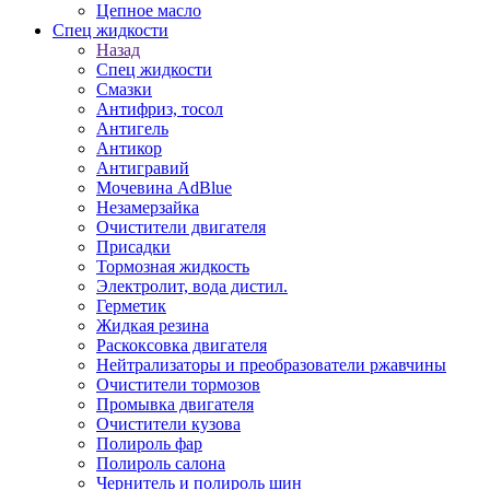
Цепное масло
Спец жидкости
Назад
Спец жидкости
Смазки
Антифриз, тосол
Антигель
Антикор
Антигравий
Мочевина AdBlue
Незамерзайка
Очистители двигателя
Присадки
Тормозная жидкость
Электролит, вода дистил.
Герметик
Жидкая резина
Раскоксовка двигателя
Нейтрализаторы и преобразователи ржавчины
Очистители тормозов
Промывка двигателя
Очистители кузова
Полироль фар
Полироль салона
Чернитель и полироль шин