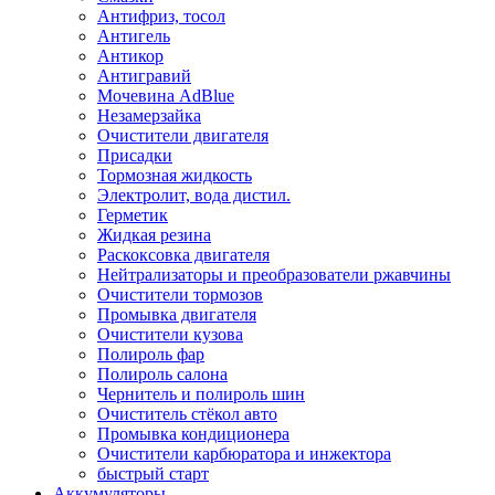
Антифриз, тосол
Антигель
Антикор
Антигравий
Мочевина AdBlue
Незамерзайка
Очистители двигателя
Присадки
Тормозная жидкость
Электролит, вода дистил.
Герметик
Жидкая резина
Раскоксовка двигателя
Нейтрализаторы и преобразователи ржавчины
Очистители тормозов
Промывка двигателя
Очистители кузова
Полироль фар
Полироль салона
Чернитель и полироль шин
Очиститель стёкол авто
Промывка кондиционера
Очистители карбюратора и инжектора
быстрый старт
Аккумуляторы