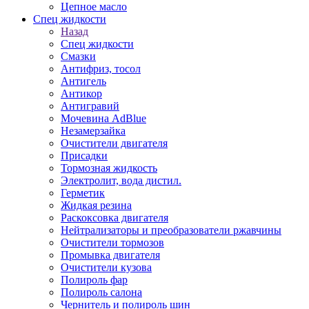
Цепное масло
Спец жидкости
Назад
Спец жидкости
Смазки
Антифриз, тосол
Антигель
Антикор
Антигравий
Мочевина AdBlue
Незамерзайка
Очистители двигателя
Присадки
Тормозная жидкость
Электролит, вода дистил.
Герметик
Жидкая резина
Раскоксовка двигателя
Нейтрализаторы и преобразователи ржавчины
Очистители тормозов
Промывка двигателя
Очистители кузова
Полироль фар
Полироль салона
Чернитель и полироль шин