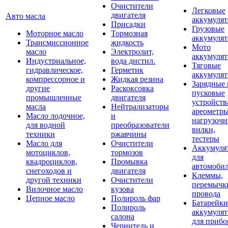
Очистители
Легковые
двигателя
Авто масла
аккумуля
Присадки
Грузовые
Моторное масло
Тормозная
аккумуля
Трансмиссионное
жидкость
Мото
масло
Электролит,
аккумуля
Индустриальное,
вода дистил.
Тяговые
гидравлическое,
Герметик
аккумуля
компрессорное и
Жидкая резина
Зарядные 
другие
Раскоксовка
пусковые
промышленные
двигателя
устройств
масла
Нейтрализаторы
ареометры
Масло лодочное,
и
нагрузоч
для водной
преобразователи
вилки,
техники
ржавчины
тестеры
Масло для
Очистители
Аккумуля
мотоциклов,
тормозов
для
квадроциклов,
Промывка
автомоби
снегоходов и
двигателя
Клеммы,
другой техники
Очистители
перемычк
Вилочное масло
кузова
провода
Цепное масло
Полироль фар
Батарейки
Полироль
аккумуля
салона
для прибо
Чернитель и