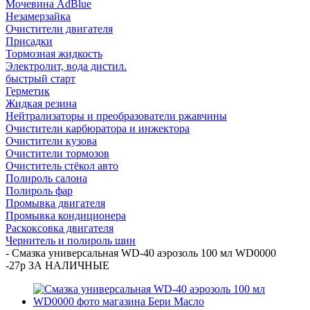
Мочевина AdBlue
Незамерзайка
Очистители двигателя
Присадки
Тормозная жидкость
Электролит, вода дистил.
быстрый старт
Герметик
Жидкая резина
Нейтрализаторы и преобразователи ржавчины
Очистители карбюратора и инжектора
Очистители кузова
Очистители тормозов
Очиститель стёкол авто
Полироль салона
Полироль фар
Промывка двигателя
Промывка кондиционера
Раскоксовка двигателя
Чернитель и полироль шин
-
Смазка универсальная WD-40 аэрозоль 100 мл WD0000
-27р ЗА НАЛИЧНЫЕ