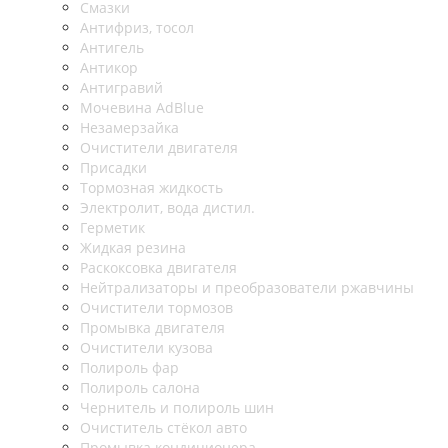
Смазки
Антифриз, тосол
Антигель
Антикор
Антигравий
Мочевина AdBlue
Незамерзайка
Очистители двигателя
Присадки
Тормозная жидкость
Электролит, вода дистил.
Герметик
Жидкая резина
Раскоксовка двигателя
Нейтрализаторы и преобразователи ржавчины
Очистители тормозов
Промывка двигателя
Очистители кузова
Полироль фар
Полироль салона
Чернитель и полироль шин
Очиститель стёкол авто
Промывка кондиционера