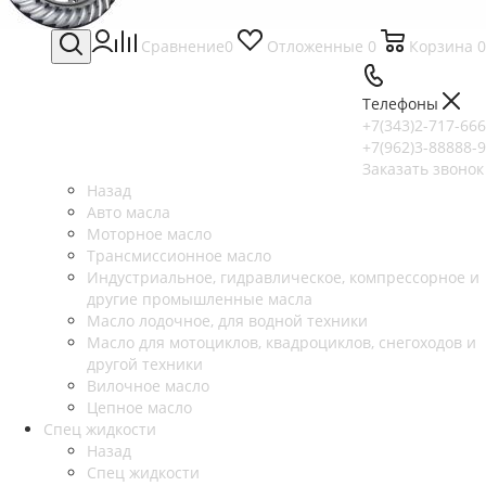
Сравнение
0
Отложенные
0
Корзина
0
Телефоны
+7(343)2-717-666
+7(962)3-88888-9
Заказать звонок
Назад
Авто масла
Моторное масло
Трансмиссионное масло
Индустриальное, гидравлическое, компрессорное и
другие промышленные масла
Масло лодочное, для водной техники
Масло для мотоциклов, квадроциклов, снегоходов и
другой техники
Вилочное масло
Цепное масло
Спец жидкости
Назад
Спец жидкости