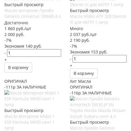
Быстрый просмотр
Масло моторное Лукойл
Быстрый просмотр
Genesis Universal 10W40 4 л
Масло Mobil ATF 320 Dexron
III для АКПП 1 литр
Достаточно
1 860
руб.
/шт
Много
2 000
руб.
2 037
руб.
/шт
-
7
%
2 190
руб.
Экономия
140
руб.
-
7
%
Экономия
153
руб.
-
-
+
+
В корзину
В корзину
ОРИГИНАЛ
Хит Масла
-111р ЗА НАЛИЧНЫЕ
ОРИГИНАЛ
-116р ЗА НАЛИЧНЫЕ
Быстрый просмотр
Масло Моторное Mobil 1
ESP Formula 5W30 синт 1
Быстрый просмотр
литр
Масло Лукойл Genesis