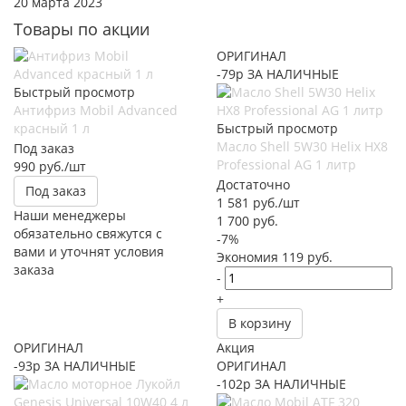
20 марта 2023
Товары по акции
ОРИГИНАЛ
-79р ЗА НАЛИЧНЫЕ
Быстрый просмотр
Антифриз Mobil Advanced
красный 1 л
Быстрый просмотр
Масло Shell 5W30 Helix HX8
Под заказ
Professional AG 1 литр
990
руб.
/шт
Достаточно
Под заказ
1 581
руб.
/шт
Наши менеджеры
1 700
руб.
обязательно свяжутся с
-
7
%
вами и уточнят условия
Экономия
119
руб.
заказа
-
+
В корзину
ОРИГИНАЛ
Акция
-93р ЗА НАЛИЧНЫЕ
ОРИГИНАЛ
-102р ЗА НАЛИЧНЫЕ