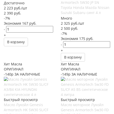
Armortech 5W30 JP SN
Достаточно
Toyota Honda Mazda Nissan
2 223
руб.
/шт
Suzuki Subaru синт 4 л
2 390
руб.
-
7
%
Много
Экономия
167
руб.
2 325
руб.
/шт
2 500
руб.
-
-
7
%
+
Экономия
175
руб.
В корзину
-
+
В корзину
Хит Масла
Хит Масла
ОРИГИНАЛ
ОРИГИНАЛ
-140р ЗА НАЛИЧНЫЕ
-149р ЗА НАЛИЧНЫЕ
Быстрый просмотр
Быстрый просмотр
Масло Лукойл Genesis
Масло моторное Лукойл
Armortech HK 5W30 SL/CF
Genesis Armortech 5w30 FD