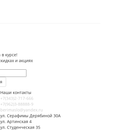
 в курсе!
скидках и акциях
Наши контакты
+7(343)2-717-666
+7(962)3-88888-9
berimaslo@yandex.ru
ул. Серафимы Дерябиной 30А
ул. Артинская 4
ул. Студенческая 35