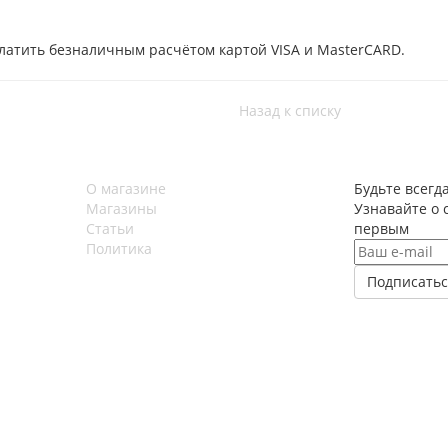
латить безналичным расчётом картой VISA и MasterCARD.
Назад к списку
О магазине
Будьте всегда
Магазины
Узнавайте о 
Статьи
первым
Политика