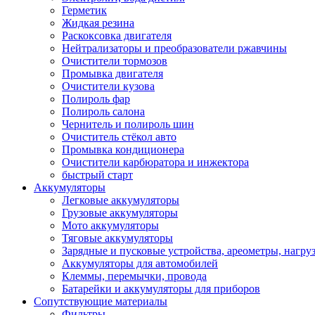
Герметик
Жидкая резина
Раскоксовка двигателя
Нейтрализаторы и преобразователи ржавчины
Очистители тормозов
Промывка двигателя
Очистители кузова
Полироль фар
Полироль салона
Чернитель и полироль шин
Очиститель стёкол авто
Промывка кондиционера
Очистители карбюратора и инжектора
быстрый старт
Аккумуляторы
Легковые аккумуляторы
Грузовые аккумуляторы
Мото аккумуляторы
Тяговые аккумуляторы
Зарядные и пусковые устройства, ареометры, нагру
Аккумуляторы для автомобилей
Клеммы, перемычки, провода
Батарейки и аккумуляторы для приборов
Сопутствующие материалы
Фильтры