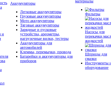
материалы
ость
Аккумуляторы
да
Легковые аккумуляторы
Фильтры
Грузовые аккумуляторы
Мото аккумуляторы
Тяговые аккумуляторы
Зарядные и пусковые
Насосы для
ы и
устройства, ареометры,
перекачки масл
и
нагрузочные вилки, тестеры
жидкостей
Аккумуляторы для
автомобилей
Клеммы, перемычки, провода
Шприцы для
ателя
Батарейки и аккумуляторы для
смазки
ова
приборов
Инструменты 
оборудование
а
кол