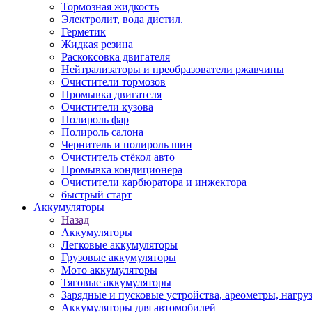
Тормозная жидкость
Электролит, вода дистил.
Герметик
Жидкая резина
Раскоксовка двигателя
Нейтрализаторы и преобразователи ржавчины
Очистители тормозов
Промывка двигателя
Очистители кузова
Полироль фар
Полироль салона
Чернитель и полироль шин
Очиститель стёкол авто
Промывка кондиционера
Очистители карбюратора и инжектора
быстрый старт
Аккумуляторы
Назад
Аккумуляторы
Легковые аккумуляторы
Грузовые аккумуляторы
Мото аккумуляторы
Тяговые аккумуляторы
Зарядные и пусковые устройства, ареометры, нагру
Аккумуляторы для автомобилей