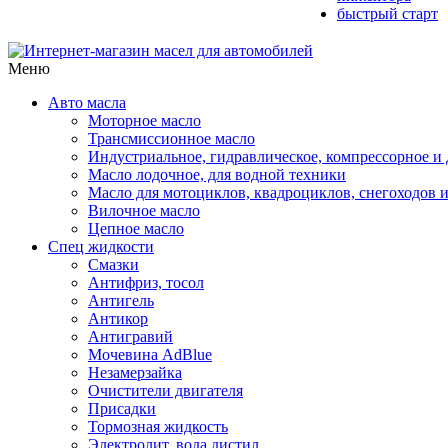
быстрый старт
Меню
Авто масла
Моторное масло
Трансмиссионное масло
Индустриальное, гидравлическое, компрессорное 
Масло лодочное, для водной техники
Масло для мотоциклов, квадроциклов, снегоходов 
Вилочное масло
Цепное масло
Спец жидкости
Смазки
Антифриз, тосол
Антигель
Антикор
Антигравий
Мочевина AdBlue
Незамерзайка
Очистители двигателя
Присадки
Тормозная жидкость
Электролит, вода дистил.