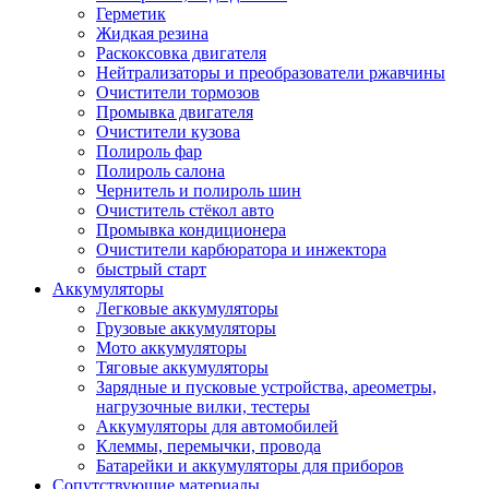
Герметик
Жидкая резина
Раскоксовка двигателя
Нейтрализаторы и преобразователи ржавчины
Очистители тормозов
Промывка двигателя
Очистители кузова
Полироль фар
Полироль салона
Чернитель и полироль шин
Очиститель стёкол авто
Промывка кондиционера
Очистители карбюратора и инжектора
быстрый старт
Аккумуляторы
Легковые аккумуляторы
Грузовые аккумуляторы
Мото аккумуляторы
Тяговые аккумуляторы
Зарядные и пусковые устройства, ареометры,
нагрузочные вилки, тестеры
Аккумуляторы для автомобилей
Клеммы, перемычки, провода
Батарейки и аккумуляторы для приборов
Сопутствующие материалы