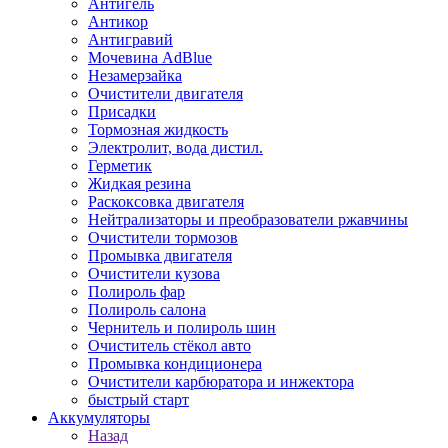
Антигель
Антикор
Антигравий
Мочевина AdBlue
Незамерзайка
Очистители двигателя
Присадки
Тормозная жидкость
Электролит, вода дистил.
Герметик
Жидкая резина
Раскоксовка двигателя
Нейтрализаторы и преобразователи ржавчины
Очистители тормозов
Промывка двигателя
Очистители кузова
Полироль фар
Полироль салона
Чернитель и полироль шин
Очиститель стёкол авто
Промывка кондиционера
Очистители карбюратора и инжектора
быстрый старт
Аккумуляторы
Назад