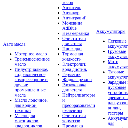
тосол
Антигель
Антикор
Антигравий
Мочевина
AdBlue
Аккумуляторы
Незамерзайка
Очистители
Легковые
двигателя
Авто масла
аккумуля
Присадки
Грузовые
Моторное масло
Тормозная
аккумуля
Трансмиссионное
жидкость
Мото
масло
Электролит,
аккумуля
Индустриальное,
вода дистил.
Тяговые
гидравлическое,
Герметик
аккумуля
компрессорное и
Жидкая резина
Зарядные 
другие
Раскоксовка
пусковые
промышленные
двигателя
устройств
масла
Нейтрализаторы
ареометры
Масло лодочное,
и
нагрузоч
для водной
преобразователи
вилки,
техники
ржавчины
тестеры
Масло для
Очистители
Аккумуля
мотоциклов,
тормозов
для
квадроциклов,
Промывка