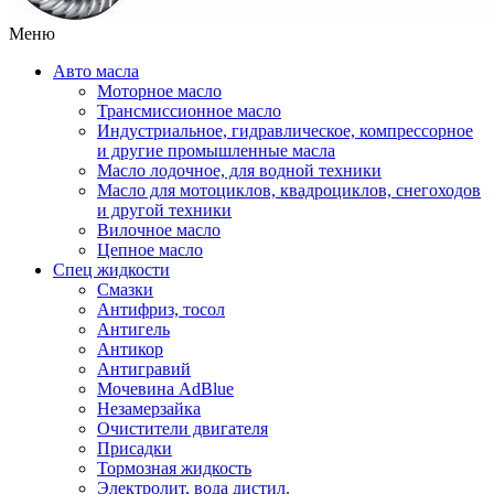
Меню
Авто масла
Моторное масло
Трансмиссионное масло
Индустриальное, гидравлическое, компрессорное
и другие промышленные масла
Масло лодочное, для водной техники
Масло для мотоциклов, квадроциклов, снегоходов
и другой техники
Вилочное масло
Цепное масло
Спец жидкости
Смазки
Антифриз, тосол
Антигель
Антикор
Антигравий
Мочевина AdBlue
Незамерзайка
Очистители двигателя
Присадки
Тормозная жидкость
Электролит, вода дистил.