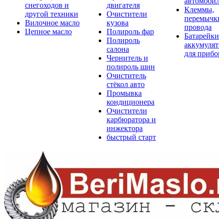
автомоби
снегоходов и
двигателя
Клеммы,
другой техники
Очистители
перемычк
Вилочное масло
кузова
провода
Цепное масло
Полироль фар
Батарейки
Полироль
аккумуля
салона
для прибо
Чернитель и
полироль шин
Очиститель
стёкол авто
Промывка
кондиционера
Очистители
карбюратора и
инжектора
быстрый старт