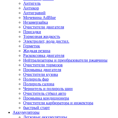
Антигель
Антикор
Антигравий
Мочевина AdBlue
Незамерзайка
Очистители двигателя
Присадки
Тормозная жидкость
Электролит, вода дистил.
Герметик
Жидкая резина
Раскоксовка двигателя
Нейтрализаторы и преобразователи ржавчины
Очистители тормозов
Промывка двигателя
Очистители кузова
Полироль фар
Полироль салона
Чернитель и полироль шин
Очиститель стёкол авто
Промывка кондиционера
Очистители карбюратора и инжектора
быстрый старт
Аккумуляторы
Легковые аккумуляторы