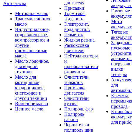
Легковые
двигателя
Авто масла
аккумуля
Присадки
Грузовые
Моторное масло
Тормозная
аккумуля
Трансмиссионное
жидкость
Мото
масло
Электролит,
аккумуля
Индустриальное,
вода дистил.
Тяговые
гидравлическое,
Герметик
аккумуля
компрессорное и
Жидкая резина
Зарядные 
другие
Раскоксовка
пусковые
промышленные
двигателя
устройств
масла
Нейтрализаторы
ареометры
Масло лодочное,
и
нагрузоч
для водной
преобразователи
вилки,
техники
ржавчины
тестеры
Масло для
Очистители
Аккумуля
мотоциклов,
тормозов
для
квадроциклов,
Промывка
автомоби
снегоходов и
двигателя
Клеммы,
другой техники
Очистители
перемычк
Вилочное масло
кузова
провода
Цепное масло
Полироль фар
Батарейки
Полироль
аккумуля
салона
для прибо
Чернитель и
полироль шин