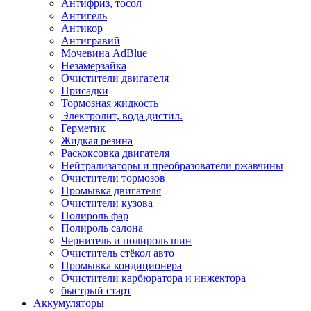
Антифриз, тосол
Антигель
Антикор
Антигравий
Мочевина AdBlue
Незамерзайка
Очистители двигателя
Присадки
Тормозная жидкость
Электролит, вода дистил.
Герметик
Жидкая резина
Раскоксовка двигателя
Нейтрализаторы и преобразователи ржавчины
Очистители тормозов
Промывка двигателя
Очистители кузова
Полироль фар
Полироль салона
Чернитель и полироль шин
Очиститель стёкол авто
Промывка кондиционера
Очистители карбюратора и инжектора
быстрый старт
Аккумуляторы