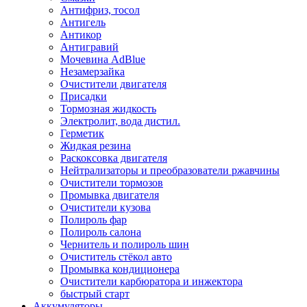
Антифриз, тосол
Антигель
Антикор
Антигравий
Мочевина AdBlue
Незамерзайка
Очистители двигателя
Присадки
Тормозная жидкость
Электролит, вода дистил.
Герметик
Жидкая резина
Раскоксовка двигателя
Нейтрализаторы и преобразователи ржавчины
Очистители тормозов
Промывка двигателя
Очистители кузова
Полироль фар
Полироль салона
Чернитель и полироль шин
Очиститель стёкол авто
Промывка кондиционера
Очистители карбюратора и инжектора
быстрый старт
Аккумуляторы