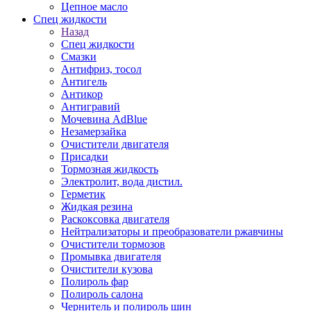
Цепное масло
Спец жидкости
Назад
Спец жидкости
Смазки
Антифриз, тосол
Антигель
Антикор
Антигравий
Мочевина AdBlue
Незамерзайка
Очистители двигателя
Присадки
Тормозная жидкость
Электролит, вода дистил.
Герметик
Жидкая резина
Раскоксовка двигателя
Нейтрализаторы и преобразователи ржавчины
Очистители тормозов
Промывка двигателя
Очистители кузова
Полироль фар
Полироль салона
Чернитель и полироль шин