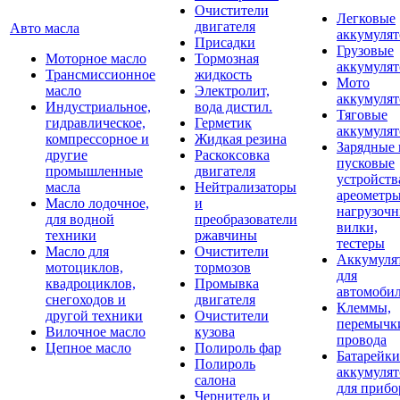
Очистители
Легковые
двигателя
Авто масла
аккумуля
Присадки
Грузовые
Моторное масло
Тормозная
аккумуля
Трансмиссионное
жидкость
Мото
масло
Электролит,
аккумуля
Индустриальное,
вода дистил.
Тяговые
гидравлическое,
Герметик
аккумуля
компрессорное и
Жидкая резина
Зарядные 
другие
Раскоксовка
пусковые
промышленные
двигателя
устройств
масла
Нейтрализаторы
ареометры
Масло лодочное,
и
нагрузоч
для водной
преобразователи
вилки,
техники
ржавчины
тестеры
Масло для
Очистители
Аккумуля
мотоциклов,
тормозов
для
квадроциклов,
Промывка
автомоби
снегоходов и
двигателя
Клеммы,
другой техники
Очистители
перемычк
Вилочное масло
кузова
провода
Цепное масло
Полироль фар
Батарейки
Полироль
аккумуля
салона
для прибо
Чернитель и