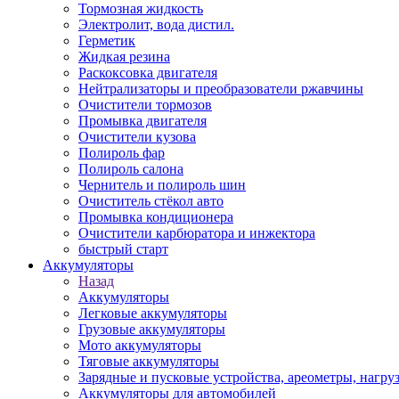
Тормозная жидкость
Электролит, вода дистил.
Герметик
Жидкая резина
Раскоксовка двигателя
Нейтрализаторы и преобразователи ржавчины
Очистители тормозов
Промывка двигателя
Очистители кузова
Полироль фар
Полироль салона
Чернитель и полироль шин
Очиститель стёкол авто
Промывка кондиционера
Очистители карбюратора и инжектора
быстрый старт
Аккумуляторы
Назад
Аккумуляторы
Легковые аккумуляторы
Грузовые аккумуляторы
Мото аккумуляторы
Тяговые аккумуляторы
Зарядные и пусковые устройства, ареометры, нагру
Аккумуляторы для автомобилей