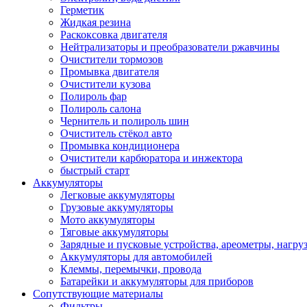
Герметик
Жидкая резина
Раскоксовка двигателя
Нейтрализаторы и преобразователи ржавчины
Очистители тормозов
Промывка двигателя
Очистители кузова
Полироль фар
Полироль салона
Чернитель и полироль шин
Очиститель стёкол авто
Промывка кондиционера
Очистители карбюратора и инжектора
быстрый старт
Аккумуляторы
Легковые аккумуляторы
Грузовые аккумуляторы
Мото аккумуляторы
Тяговые аккумуляторы
Зарядные и пусковые устройства, ареометры, нагру
Аккумуляторы для автомобилей
Клеммы, перемычки, провода
Батарейки и аккумуляторы для приборов
Сопутствующие материалы
Фильтры