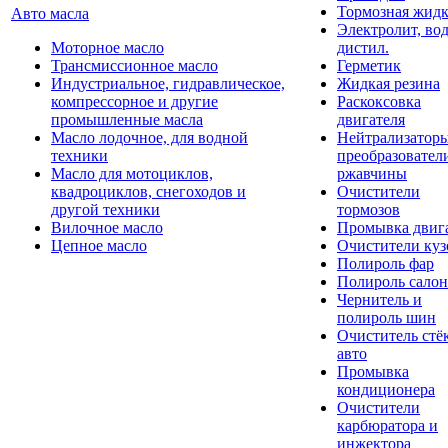
Тормозная жидк
Авто масла
Электролит, во
Моторное масло
дистил.
Трансмиссионное масло
Герметик
Индустриальное, гидравлическое,
Жидкая резина
компрессорное и другие
Раскоксовка
промышленные масла
двигателя
Масло лодочное, для водной
Нейтрализатор
техники
преобразовател
Масло для мотоциклов,
ржавчины
квадроциклов, снегоходов и
Очистители
другой техники
тормозов
Вилочное масло
Промывка двиг
Цепное масло
Очистители куз
Полироль фар
Полироль салон
Чернитель и
полироль шин
Очиститель стё
авто
Промывка
кондиционера
Очистители
карбюратора и
инжектора