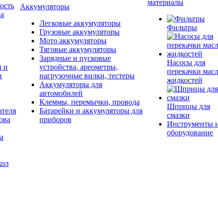
материалы
ость
Аккумуляторы
да
Легковые аккумуляторы
Фильтры
Грузовые аккумуляторы
Мото аккумуляторы
Тяговые аккумуляторы
Зарядные и пусковые
Насосы для
ы и
устройства, ареометры,
перекачки масл
и
нагрузочные вилки, тестеры
жидкостей
Аккумуляторы для
автомобилей
Клеммы, перемычки, провода
Шприцы для
ателя
Батарейки и аккумуляторы для
смазки
ова
приборов
Инструменты 
оборудование
а
кол