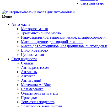
быстрый старт
Меню
Авто масла
Моторное масло
Трансмиссионное масло
Индустриальное, гидравлическое, компрессорное 
Масло лодочное, для водной техники
Масло для мотоциклов, квадроциклов, снегоходов 
Вилочное масло
Цепное масло
Спец жидкости
Смазки
Антифриз, тосол
Антигель
Антикор
Антигравий
Мочевина AdBlue
Незамерзайка
Очистители двигателя
Присадки
Тормозная жидкость
Электролит, вода дистил.