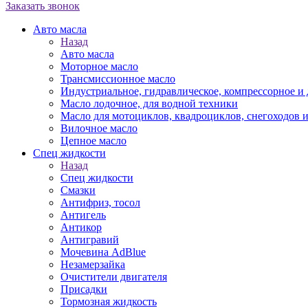
Заказать звонок
Авто масла
Назад
Авто масла
Моторное масло
Трансмиссионное масло
Индустриальное, гидравлическое, компрессорное 
Масло лодочное, для водной техники
Масло для мотоциклов, квадроциклов, снегоходов 
Вилочное масло
Цепное масло
Спец жидкости
Назад
Спец жидкости
Смазки
Антифриз, тосол
Антигель
Антикор
Антигравий
Мочевина AdBlue
Незамерзайка
Очистители двигателя
Присадки
Тормозная жидкость