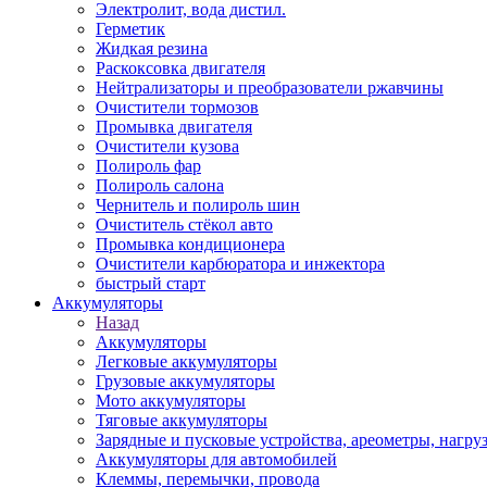
Электролит, вода дистил.
Герметик
Жидкая резина
Раскоксовка двигателя
Нейтрализаторы и преобразователи ржавчины
Очистители тормозов
Промывка двигателя
Очистители кузова
Полироль фар
Полироль салона
Чернитель и полироль шин
Очиститель стёкол авто
Промывка кондиционера
Очистители карбюратора и инжектора
быстрый старт
Аккумуляторы
Назад
Аккумуляторы
Легковые аккумуляторы
Грузовые аккумуляторы
Мото аккумуляторы
Тяговые аккумуляторы
Зарядные и пусковые устройства, ареометры, нагру
Аккумуляторы для автомобилей
Клеммы, перемычки, провода