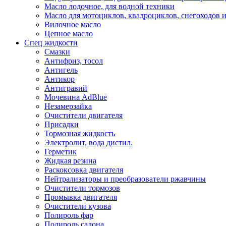
Масло лодочное, для водной техники
Масло для мотоциклов, квадроциклов, снегоходов 
Вилочное масло
Цепное масло
Спец жидкости
Смазки
Антифриз, тосол
Антигель
Антикор
Антигравий
Мочевина AdBlue
Незамерзайка
Очистители двигателя
Присадки
Тормозная жидкость
Электролит, вода дистил.
Герметик
Жидкая резина
Раскоксовка двигателя
Нейтрализаторы и преобразователи ржавчины
Очистители тормозов
Промывка двигателя
Очистители кузова
Полироль фар
Полироль салона