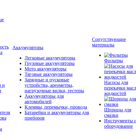
ue
Сопутствующие
материалы
ость
Аккумуляторы
да
Легковые аккумуляторы
Фильтры
Грузовые аккумуляторы
Мото аккумуляторы
Тяговые аккумуляторы
Зарядные и пусковые
Насосы для
ы и
устройства, ареометры,
перекачки масл
и
нагрузочные вилки, тестеры
жидкостей
Аккумуляторы для
автомобилей
Клеммы, перемычки, провода
Шприцы для
ателя
Батарейки и аккумуляторы для
смазки
ова
приборов
Инструменты 
оборудование
а