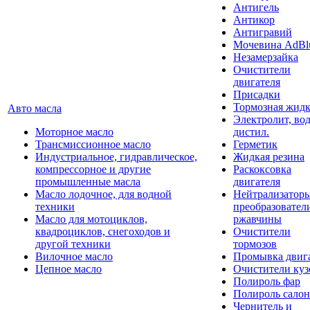
Антигель
Антикор
Антигравий
Мочевина AdBl
Незамерзайка
Очистители
двигателя
Присадки
Тормозная жидк
Авто масла
Электролит, во
Моторное масло
дистил.
Трансмиссионное масло
Герметик
Индустриальное, гидравлическое,
Жидкая резина
компрессорное и другие
Раскоксовка
промышленные масла
двигателя
Масло лодочное, для водной
Нейтрализатор
техники
преобразовател
Масло для мотоциклов,
ржавчины
квадроциклов, снегоходов и
Очистители
другой техники
тормозов
Вилочное масло
Промывка двиг
Цепное масло
Очистители куз
Полироль фар
Полироль салон
Чернитель и