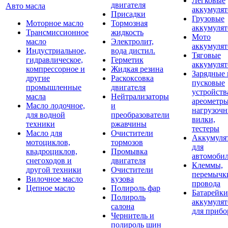
Легковые
двигателя
Авто масла
аккумуля
Присадки
Грузовые
Моторное масло
Тормозная
аккумуля
Трансмиссионное
жидкость
Мото
масло
Электролит,
аккумуля
Индустриальное,
вода дистил.
Тяговые
гидравлическое,
Герметик
аккумуля
компрессорное и
Жидкая резина
Зарядные 
другие
Раскоксовка
пусковые
промышленные
двигателя
устройств
масла
Нейтрализаторы
ареометры
Масло лодочное,
и
нагрузоч
для водной
преобразователи
вилки,
техники
ржавчины
тестеры
Масло для
Очистители
Аккумуля
мотоциклов,
тормозов
для
квадроциклов,
Промывка
автомоби
снегоходов и
двигателя
Клеммы,
другой техники
Очистители
перемычк
Вилочное масло
кузова
провода
Цепное масло
Полироль фар
Батарейки
Полироль
аккумуля
салона
для прибо
Чернитель и
полироль шин