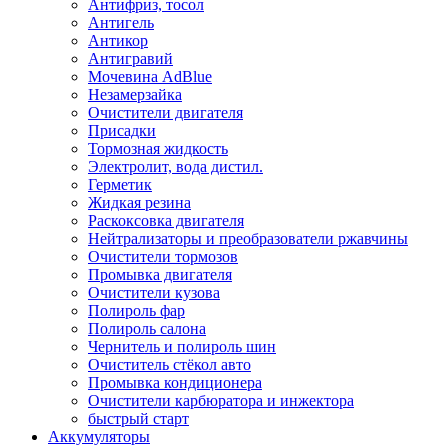
Антифриз, тосол
Антигель
Антикор
Антигравий
Мочевина AdBlue
Незамерзайка
Очистители двигателя
Присадки
Тормозная жидкость
Электролит, вода дистил.
Герметик
Жидкая резина
Раскоксовка двигателя
Нейтрализаторы и преобразователи ржавчины
Очистители тормозов
Промывка двигателя
Очистители кузова
Полироль фар
Полироль салона
Чернитель и полироль шин
Очиститель стёкол авто
Промывка кондиционера
Очистители карбюратора и инжектора
быстрый старт
Аккумуляторы