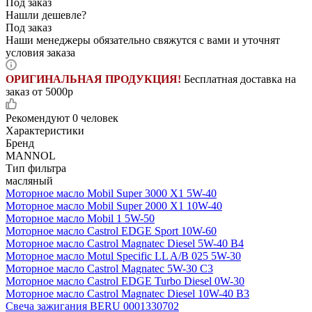
Под заказ
Нашли дешевле?
Под заказ
Наши менеджеры обязательно свяжутся с вами и уточнят
условия заказа
ОРИГИНАЛЬНАЯ ПРОДУКЦИЯ!
Бесплатная доставка на
заказ от 5000р
Рекомендуют
0 человек
Характеристики
Бренд
MANNOL
Тип фильтра
масляный
Моторное масло Mobil Super 3000 X1 5W-40
Моторное масло Mobil Super 2000 X1 10W-40
Моторное масло Mobil 1 5W-50
Моторное масло Castrol EDGE Sport 10W-60
Моторное масло Castrol Magnatec Diesel 5W-40 В4
Моторное масло Motul Specific LL A/B 025 5W-30
Моторное масло Castrol Magnatec 5W-30 C3
Моторное масло Castrol EDGE Turbo Diesel 0W-30
Моторное масло Castrol Magnatec Diesel 10W-40 B3
Свеча зажигания BERU 0001330702