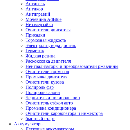
Антигель
Антикор
Антигравий
Мочевина AdBlue
Незамерзайка
Очистители двигателя
Присадки
Тормозная жидкость
Электролит, вода дистил.
Герметик
Жидкая резина
Раскоксовка двигателя
Нейтрализаторы и преобразователи ржавчины
Очистители тормозов
Промывка двигателя
Очистители кузова
Полироль фар
Полироль салона
Чернитель и полироль шин
Очиститель стёкол авто
Промывка кондиционера
Очистители карбюратора и инжектора
быстрый старт
Аккумуляторы
Легковые аккумуляторы