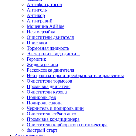
Антифриз, тосол
Антигель
Антикор
Антигравий
Мочевина AdBlue
Незамерзайка
Очистители двигателя
Присадки
Тормозная жидкость
Электролит, вода дистил.
Герметик
Жидкая резина
Раскоксовка двигателя
Нейтрализаторы и преобразователи ржавчины
Очистители тормозов
Промывка двигателя
Очистители кузова
Полироль фар
Полироль салона
Чернитель и полироль шин
Очиститель стёкол авто
Промывка кондиционера
Очистители карбюратора и инжектора
быстрый старт
Аккумуляторы