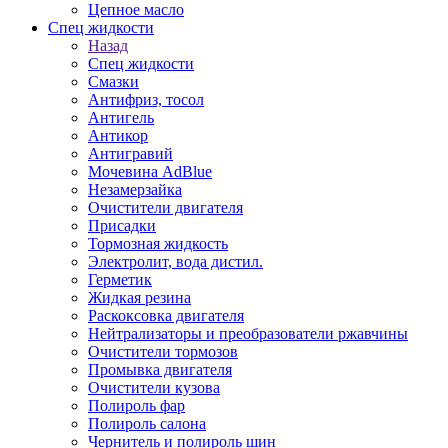
Цепное масло
Спец жидкости
Назад
Спец жидкости
Смазки
Антифриз, тосол
Антигель
Антикор
Антигравий
Мочевина AdBlue
Незамерзайка
Очистители двигателя
Присадки
Тормозная жидкость
Электролит, вода дистил.
Герметик
Жидкая резина
Раскоксовка двигателя
Нейтрализаторы и преобразователи ржавчины
Очистители тормозов
Промывка двигателя
Очистители кузова
Полироль фар
Полироль салона
Чернитель и полироль шин