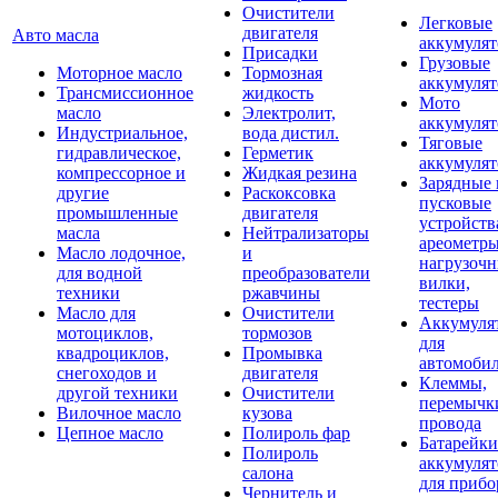
Очистители
Легковые
двигателя
Авто масла
аккумуля
Присадки
Грузовые
Моторное масло
Тормозная
аккумуля
Трансмиссионное
жидкость
Мото
масло
Электролит,
аккумуля
Индустриальное,
вода дистил.
Тяговые
гидравлическое,
Герметик
аккумуля
компрессорное и
Жидкая резина
Зарядные 
другие
Раскоксовка
пусковые
промышленные
двигателя
устройств
масла
Нейтрализаторы
ареометры
Масло лодочное,
и
нагрузоч
для водной
преобразователи
вилки,
техники
ржавчины
тестеры
Масло для
Очистители
Аккумуля
мотоциклов,
тормозов
для
квадроциклов,
Промывка
автомоби
снегоходов и
двигателя
Клеммы,
другой техники
Очистители
перемычк
Вилочное масло
кузова
провода
Цепное масло
Полироль фар
Батарейки
Полироль
аккумуля
салона
для прибо
Чернитель и