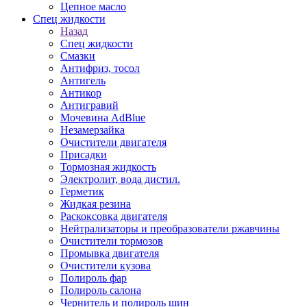
Цепное масло
Спец жидкости
Назад
Спец жидкости
Смазки
Антифриз, тосол
Антигель
Антикор
Антигравий
Мочевина AdBlue
Незамерзайка
Очистители двигателя
Присадки
Тормозная жидкость
Электролит, вода дистил.
Герметик
Жидкая резина
Раскоксовка двигателя
Нейтрализаторы и преобразователи ржавчины
Очистители тормозов
Промывка двигателя
Очистители кузова
Полироль фар
Полироль салона
Чернитель и полироль шин