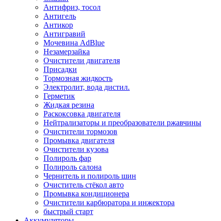
Антифриз, тосол
Антигель
Антикор
Антигравий
Мочевина AdBlue
Незамерзайка
Очистители двигателя
Присадки
Тормозная жидкость
Электролит, вода дистил.
Герметик
Жидкая резина
Раскоксовка двигателя
Нейтрализаторы и преобразователи ржавчины
Очистители тормозов
Промывка двигателя
Очистители кузова
Полироль фар
Полироль салона
Чернитель и полироль шин
Очиститель стёкол авто
Промывка кондиционера
Очистители карбюратора и инжектора
быстрый старт
Аккумуляторы