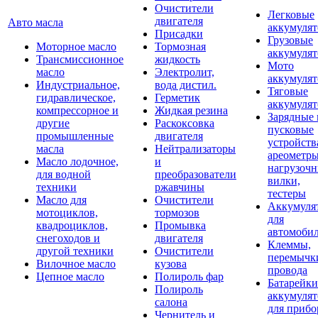
Очистители
Легковые
двигателя
Авто масла
аккумуля
Присадки
Грузовые
Моторное масло
Тормозная
аккумуля
Трансмиссионное
жидкость
Мото
масло
Электролит,
аккумуля
Индустриальное,
вода дистил.
Тяговые
гидравлическое,
Герметик
аккумуля
компрессорное и
Жидкая резина
Зарядные 
другие
Раскоксовка
пусковые
промышленные
двигателя
устройств
масла
Нейтрализаторы
ареометры
Масло лодочное,
и
нагрузоч
для водной
преобразователи
вилки,
техники
ржавчины
тестеры
Масло для
Очистители
Аккумуля
мотоциклов,
тормозов
для
квадроциклов,
Промывка
автомоби
снегоходов и
двигателя
Клеммы,
другой техники
Очистители
перемычк
Вилочное масло
кузова
провода
Цепное масло
Полироль фар
Батарейки
Полироль
аккумуля
салона
для прибо
Чернитель и