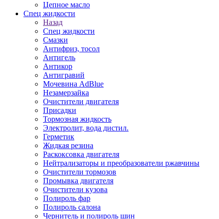
Цепное масло
Спец жидкости
Назад
Спец жидкости
Смазки
Антифриз, тосол
Антигель
Антикор
Антигравий
Мочевина AdBlue
Незамерзайка
Очистители двигателя
Присадки
Тормозная жидкость
Электролит, вода дистил.
Герметик
Жидкая резина
Раскоксовка двигателя
Нейтрализаторы и преобразователи ржавчины
Очистители тормозов
Промывка двигателя
Очистители кузова
Полироль фар
Полироль салона
Чернитель и полироль шин