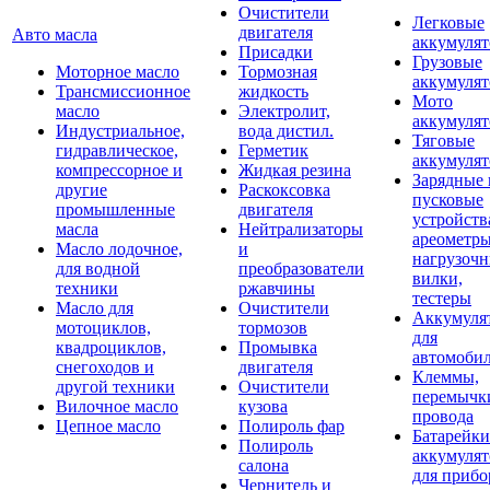
Очистители
Легковые
двигателя
Авто масла
аккумуля
Присадки
Грузовые
Моторное масло
Тормозная
аккумуля
Трансмиссионное
жидкость
Мото
масло
Электролит,
аккумуля
Индустриальное,
вода дистил.
Тяговые
гидравлическое,
Герметик
аккумуля
компрессорное и
Жидкая резина
Зарядные 
другие
Раскоксовка
пусковые
промышленные
двигателя
устройств
масла
Нейтрализаторы
ареометры
Масло лодочное,
и
нагрузоч
для водной
преобразователи
вилки,
техники
ржавчины
тестеры
Масло для
Очистители
Аккумуля
мотоциклов,
тормозов
для
квадроциклов,
Промывка
автомоби
снегоходов и
двигателя
Клеммы,
другой техники
Очистители
перемычк
Вилочное масло
кузова
провода
Цепное масло
Полироль фар
Батарейки
Полироль
аккумуля
салона
для прибо
Чернитель и