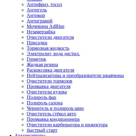
Антифриз, тосол
Антигель
Антикор
Антигравий
Мочевина AdBlue
Незамерзайка
Очистители двигателя
Присадки
Тормозная жидкость
Электролит, вода дистил.
Герметик
Жидкая резина
Раскоксовка двигателя
Нейтрализаторы и преобразователи ржавчины
Очистители тормозов
Промывка двигателя
Очистители кузова
Полироль фар
Полироль салона
Чернитель и полироль шин
Очиститель стёкол авто
Промывка кондиционера
Очистители карбюратора и инжектора
быстрый старт
Аккумуляторы