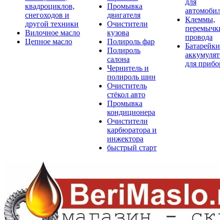
для
квадроциклов,
Промывка
автомоби
снегоходов и
двигателя
Клеммы,
другой техники
Очистители
перемычк
Вилочное масло
кузова
провода
Цепное масло
Полироль фар
Батарейки
Полироль
аккумуля
салона
для прибо
Чернитель и
полироль шин
Очиститель
стёкол авто
Промывка
кондиционера
Очистители
карбюратора и
инжектора
быстрый старт