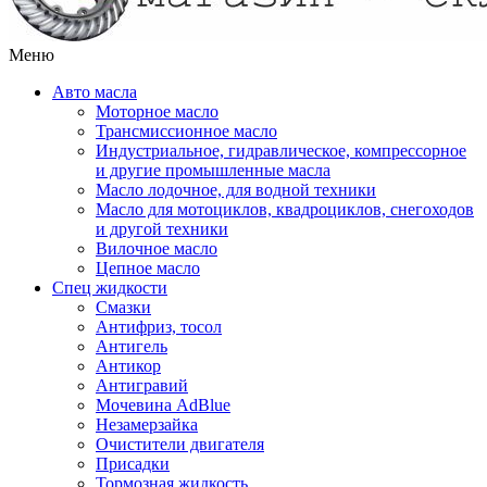
Меню
Авто масла
Моторное масло
Трансмиссионное масло
Индустриальное, гидравлическое, компрессорное
и другие промышленные масла
Масло лодочное, для водной техники
Масло для мотоциклов, квадроциклов, снегоходов
и другой техники
Вилочное масло
Цепное масло
Спец жидкости
Смазки
Антифриз, тосол
Антигель
Антикор
Антигравий
Мочевина AdBlue
Незамерзайка
Очистители двигателя
Присадки
Тормозная жидкость