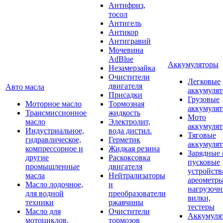
Антифриз,
тосол
Антигель
Антикор
Антигравий
Мочевина
AdBlue
Аккумуляторы
Незамерзайка
Очистители
Легковые
двигателя
Авто масла
аккумуля
Присадки
Грузовые
Моторное масло
Тормозная
аккумуля
Трансмиссионное
жидкость
Мото
масло
Электролит,
аккумуля
Индустриальное,
вода дистил.
Тяговые
гидравлическое,
Герметик
аккумуля
компрессорное и
Жидкая резина
Зарядные 
другие
Раскоксовка
пусковые
промышленные
двигателя
устройств
масла
Нейтрализаторы
ареометры
Масло лодочное,
и
нагрузоч
для водной
преобразователи
вилки,
техники
ржавчины
тестеры
Масло для
Очистители
Аккумуля
мотоциклов,
тормозов