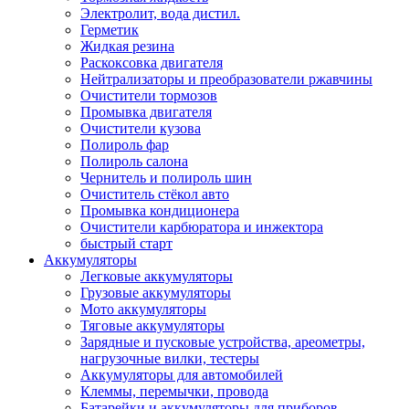
Электролит, вода дистил.
Герметик
Жидкая резина
Раскоксовка двигателя
Нейтрализаторы и преобразователи ржавчины
Очистители тормозов
Промывка двигателя
Очистители кузова
Полироль фар
Полироль салона
Чернитель и полироль шин
Очиститель стёкол авто
Промывка кондиционера
Очистители карбюратора и инжектора
быстрый старт
Аккумуляторы
Легковые аккумуляторы
Грузовые аккумуляторы
Мото аккумуляторы
Тяговые аккумуляторы
Зарядные и пусковые устройства, ареометры,
нагрузочные вилки, тестеры
Аккумуляторы для автомобилей
Клеммы, перемычки, провода
Батарейки и аккумуляторы для приборов