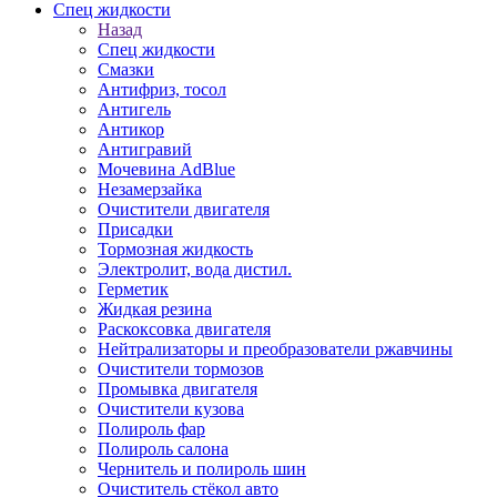
Спец жидкости
Назад
Спец жидкости
Смазки
Антифриз, тосол
Антигель
Антикор
Антигравий
Мочевина AdBlue
Незамерзайка
Очистители двигателя
Присадки
Тормозная жидкость
Электролит, вода дистил.
Герметик
Жидкая резина
Раскоксовка двигателя
Нейтрализаторы и преобразователи ржавчины
Очистители тормозов
Промывка двигателя
Очистители кузова
Полироль фар
Полироль салона
Чернитель и полироль шин
Очиститель стёкол авто