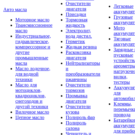
Очистители
Легковые
двигателя
Авто масла
аккумуля
Присадки
Грузовые
Моторное масло
Тормозная
аккумуля
Трансмиссионное
жидкость
Мото
масло
Электролит,
аккумуля
Индустриальное,
вода дистил.
Тяговые
гидравлическое,
Герметик
аккумуля
компрессорное и
Жидкая резина
Зарядные 
другие
Раскоксовка
пусковые
промышленные
двигателя
устройств
масла
Нейтрализаторы
ареометры
Масло лодочное,
и
нагрузоч
для водной
преобразователи
вилки,
техники
ржавчины
тестеры
Масло для
Очистители
Аккумуля
мотоциклов,
тормозов
для
квадроциклов,
Промывка
автомоби
снегоходов и
двигателя
Клеммы,
другой техники
Очистители
перемычк
Вилочное масло
кузова
провода
Цепное масло
Полироль фар
Батарейки
Полироль
аккумуля
салона
для прибо
Чернитель и