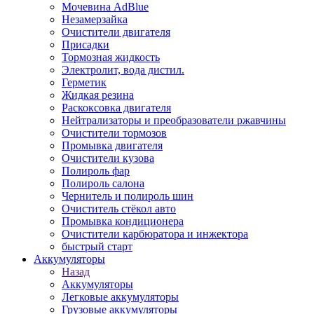
Мочевина AdBlue
Незамерзайка
Очистители двигателя
Присадки
Тормозная жидкость
Электролит, вода дистил.
Герметик
Жидкая резина
Раскоксовка двигателя
Нейтрализаторы и преобразователи ржавчины
Очистители тормозов
Промывка двигателя
Очистители кузова
Полироль фар
Полироль салона
Чернитель и полироль шин
Очиститель стёкол авто
Промывка кондиционера
Очистители карбюратора и инжектора
быстрый старт
Аккумуляторы
Назад
Аккумуляторы
Легковые аккумуляторы
Грузовые аккумуляторы