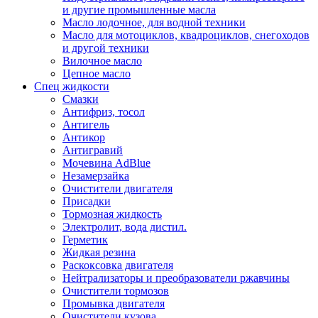
и другие промышленные масла
Масло лодочное, для водной техники
Масло для мотоциклов, квадроциклов, снегоходов
и другой техники
Вилочное масло
Цепное масло
Спец жидкости
Смазки
Антифриз, тосол
Антигель
Антикор
Антигравий
Мочевина AdBlue
Незамерзайка
Очистители двигателя
Присадки
Тормозная жидкость
Электролит, вода дистил.
Герметик
Жидкая резина
Раскоксовка двигателя
Нейтрализаторы и преобразователи ржавчины
Очистители тормозов
Промывка двигателя
Очистители кузова