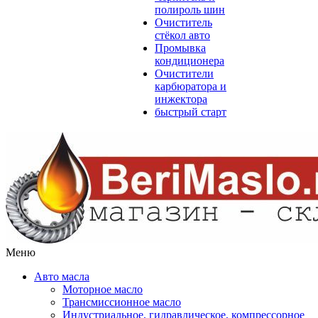
полироль шин
Очиститель
стёкол авто
Промывка
кондиционера
Очистители
карбюратора и
инжектора
быстрый старт
Меню
Авто масла
Моторное масло
Трансмиссионное масло
Индустриальное, гидравлическое, компрессорное