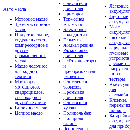
Очистители
Легковые
двигателя
Авто масла
аккумуля
Присадки
Грузовые
Моторное масло
Тормозная
аккумуля
Трансмиссионное
жидкость
Мото
масло
Электролит,
аккумуля
Индустриальное,
вода дистил.
Тяговые
гидравлическое,
Герметик
аккумуля
компрессорное и
Жидкая резина
Зарядные 
другие
Раскоксовка
пусковые
промышленные
двигателя
устройств
масла
Нейтрализаторы
ареометры
Масло лодочное,
и
нагрузоч
для водной
преобразователи
вилки,
техники
ржавчины
тестеры
Масло для
Очистители
Аккумуля
мотоциклов,
тормозов
для
квадроциклов,
Промывка
автомоби
снегоходов и
двигателя
Клеммы,
другой техники
Очистители
перемычк
Вилочное масло
кузова
провода
Цепное масло
Полироль фар
Батарейки
Полироль
аккумуля
салона
для прибо
Чернитель и