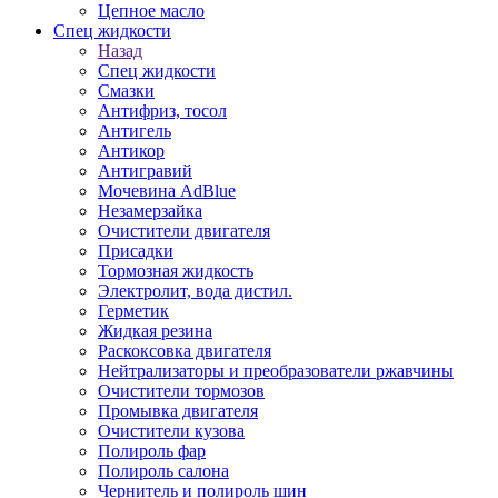
Цепное масло
Спец жидкости
Назад
Спец жидкости
Смазки
Антифриз, тосол
Антигель
Антикор
Антигравий
Мочевина AdBlue
Незамерзайка
Очистители двигателя
Присадки
Тормозная жидкость
Электролит, вода дистил.
Герметик
Жидкая резина
Раскоксовка двигателя
Нейтрализаторы и преобразователи ржавчины
Очистители тормозов
Промывка двигателя
Очистители кузова
Полироль фар
Полироль салона
Чернитель и полироль шин