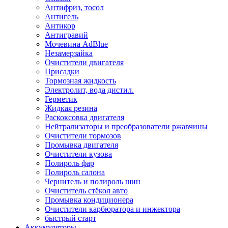
Антифриз, тосол
Антигель
Антикор
Антигравий
Мочевина AdBlue
Незамерзайка
Очистители двигателя
Присадки
Тормозная жидкость
Электролит, вода дистил.
Герметик
Жидкая резина
Раскоксовка двигателя
Нейтрализаторы и преобразователи ржавчины
Очистители тормозов
Промывка двигателя
Очистители кузова
Полироль фар
Полироль салона
Чернитель и полироль шин
Очиститель стёкол авто
Промывка кондиционера
Очистители карбюратора и инжектора
быстрый старт
Аккумуляторы