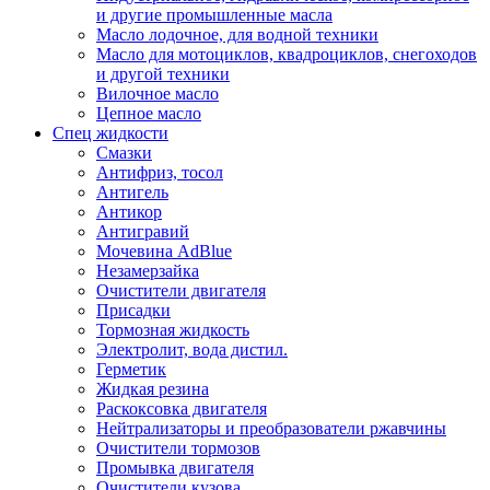
и другие промышленные масла
Масло лодочное, для водной техники
Масло для мотоциклов, квадроциклов, снегоходов
и другой техники
Вилочное масло
Цепное масло
Спец жидкости
Смазки
Антифриз, тосол
Антигель
Антикор
Антигравий
Мочевина AdBlue
Незамерзайка
Очистители двигателя
Присадки
Тормозная жидкость
Электролит, вода дистил.
Герметик
Жидкая резина
Раскоксовка двигателя
Нейтрализаторы и преобразователи ржавчины
Очистители тормозов
Промывка двигателя
Очистители кузова