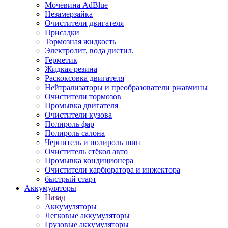
Мочевина AdBlue
Незамерзайка
Очистители двигателя
Присадки
Тормозная жидкость
Электролит, вода дистил.
Герметик
Жидкая резина
Раскоксовка двигателя
Нейтрализаторы и преобразователи ржавчины
Очистители тормозов
Промывка двигателя
Очистители кузова
Полироль фар
Полироль салона
Чернитель и полироль шин
Очиститель стёкол авто
Промывка кондиционера
Очистители карбюратора и инжектора
быстрый старт
Аккумуляторы
Назад
Аккумуляторы
Легковые аккумуляторы
Грузовые аккумуляторы