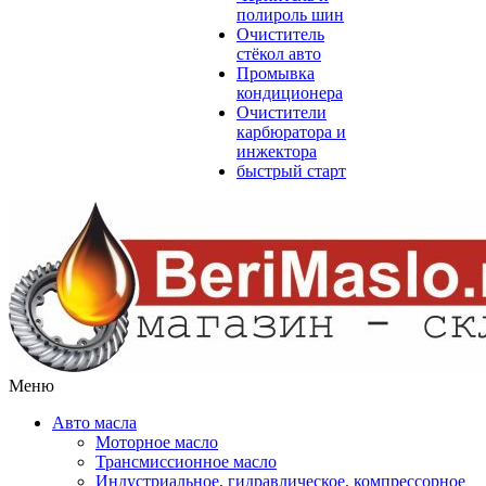
полироль шин
Очиститель
стёкол авто
Промывка
кондиционера
Очистители
карбюратора и
инжектора
быстрый старт
Меню
Авто масла
Моторное масло
Трансмиссионное масло
Индустриальное, гидравлическое, компрессорное