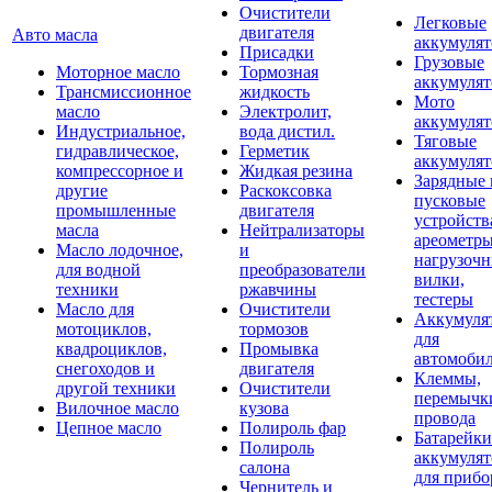
Очистители
Легковые
двигателя
Авто масла
аккумуля
Присадки
Грузовые
Моторное масло
Тормозная
аккумуля
Трансмиссионное
жидкость
Мото
масло
Электролит,
аккумуля
Индустриальное,
вода дистил.
Тяговые
гидравлическое,
Герметик
аккумуля
компрессорное и
Жидкая резина
Зарядные 
другие
Раскоксовка
пусковые
промышленные
двигателя
устройств
масла
Нейтрализаторы
ареометры
Масло лодочное,
и
нагрузоч
для водной
преобразователи
вилки,
техники
ржавчины
тестеры
Масло для
Очистители
Аккумуля
мотоциклов,
тормозов
для
квадроциклов,
Промывка
автомоби
снегоходов и
двигателя
Клеммы,
другой техники
Очистители
перемычк
Вилочное масло
кузова
провода
Цепное масло
Полироль фар
Батарейки
Полироль
аккумуля
салона
для прибо
Чернитель и