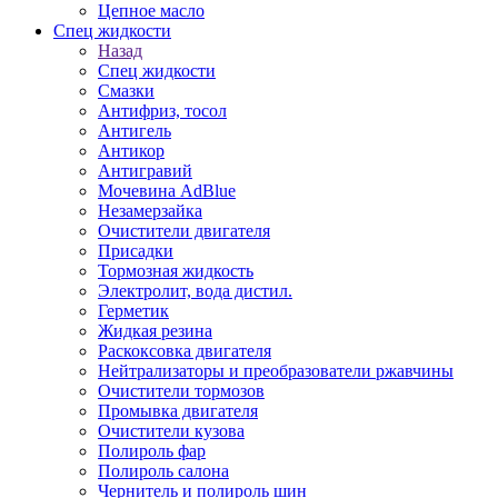
Цепное масло
Спец жидкости
Назад
Спец жидкости
Смазки
Антифриз, тосол
Антигель
Антикор
Антигравий
Мочевина AdBlue
Незамерзайка
Очистители двигателя
Присадки
Тормозная жидкость
Электролит, вода дистил.
Герметик
Жидкая резина
Раскоксовка двигателя
Нейтрализаторы и преобразователи ржавчины
Очистители тормозов
Промывка двигателя
Очистители кузова
Полироль фар
Полироль салона
Чернитель и полироль шин