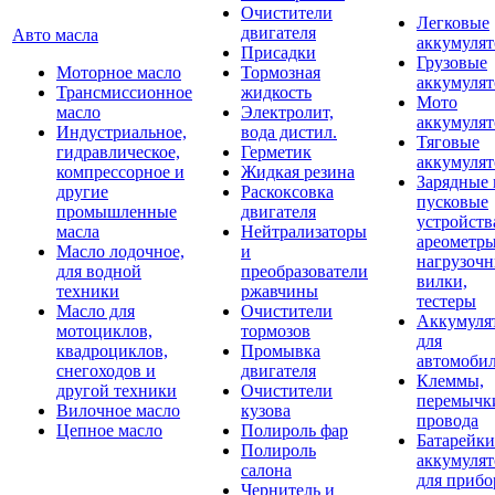
Очистители
Легковые
двигателя
Авто масла
аккумуля
Присадки
Грузовые
Моторное масло
Тормозная
аккумуля
Трансмиссионное
жидкость
Мото
масло
Электролит,
аккумуля
Индустриальное,
вода дистил.
Тяговые
гидравлическое,
Герметик
аккумуля
компрессорное и
Жидкая резина
Зарядные 
другие
Раскоксовка
пусковые
промышленные
двигателя
устройств
масла
Нейтрализаторы
ареометры
Масло лодочное,
и
нагрузоч
для водной
преобразователи
вилки,
техники
ржавчины
тестеры
Масло для
Очистители
Аккумуля
мотоциклов,
тормозов
для
квадроциклов,
Промывка
автомоби
снегоходов и
двигателя
Клеммы,
другой техники
Очистители
перемычк
Вилочное масло
кузова
провода
Цепное масло
Полироль фар
Батарейки
Полироль
аккумуля
салона
для прибо
Чернитель и