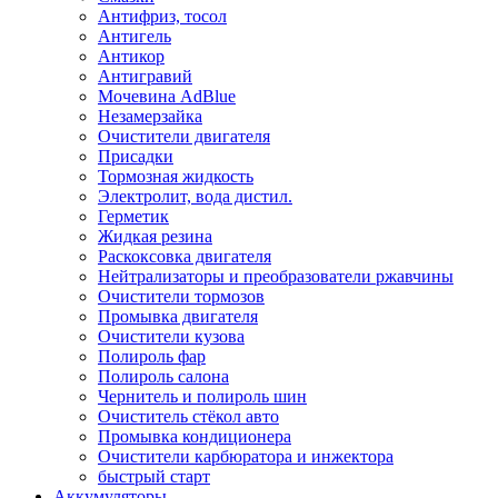
Антифриз, тосол
Антигель
Антикор
Антигравий
Мочевина AdBlue
Незамерзайка
Очистители двигателя
Присадки
Тормозная жидкость
Электролит, вода дистил.
Герметик
Жидкая резина
Раскоксовка двигателя
Нейтрализаторы и преобразователи ржавчины
Очистители тормозов
Промывка двигателя
Очистители кузова
Полироль фар
Полироль салона
Чернитель и полироль шин
Очиститель стёкол авто
Промывка кондиционера
Очистители карбюратора и инжектора
быстрый старт
Аккумуляторы