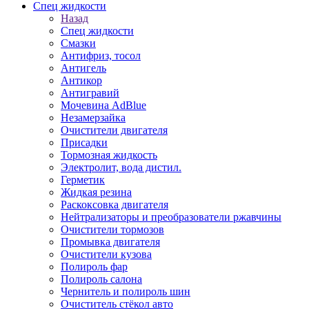
Спец жидкости
Назад
Спец жидкости
Смазки
Антифриз, тосол
Антигель
Антикор
Антигравий
Мочевина AdBlue
Незамерзайка
Очистители двигателя
Присадки
Тормозная жидкость
Электролит, вода дистил.
Герметик
Жидкая резина
Раскоксовка двигателя
Нейтрализаторы и преобразователи ржавчины
Очистители тормозов
Промывка двигателя
Очистители кузова
Полироль фар
Полироль салона
Чернитель и полироль шин
Очиститель стёкол авто