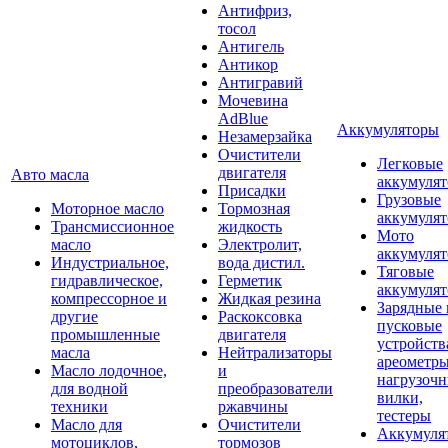
Антифриз,
тосол
Антигель
Антикор
Антигравий
Мочевина
AdBlue
Аккумуляторы
Незамерзайка
Очистители
Легковые
двигателя
Авто масла
аккумуля
Присадки
Грузовые
Моторное масло
Тормозная
аккумуля
Трансмиссионное
жидкость
Мото
масло
Электролит,
аккумуля
Индустриальное,
вода дистил.
Тяговые
гидравлическое,
Герметик
аккумуля
компрессорное и
Жидкая резина
Зарядные 
другие
Раскоксовка
пусковые
промышленные
двигателя
устройств
масла
Нейтрализаторы
ареометры
Масло лодочное,
и
нагрузоч
для водной
преобразователи
вилки,
техники
ржавчины
тестеры
Масло для
Очистители
Аккумуля
мотоциклов,
тормозов