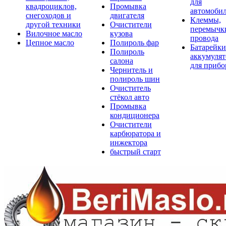
для
квадроциклов,
Промывка
автомоби
снегоходов и
двигателя
Клеммы,
другой техники
Очистители
перемычк
Вилочное масло
кузова
провода
Цепное масло
Полироль фар
Батарейки
Полироль
аккумуля
салона
для прибо
Чернитель и
полироль шин
Очиститель
стёкол авто
Промывка
кондиционера
Очистители
карбюратора и
инжектора
быстрый старт