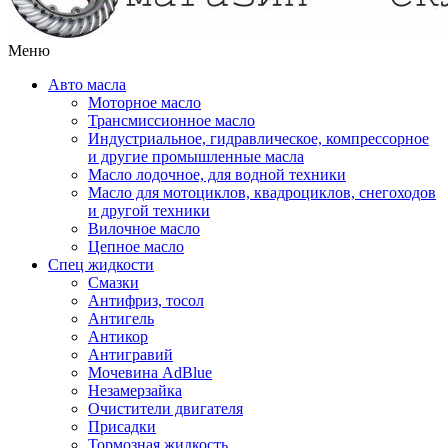
Меню
Авто масла
Моторное масло
Трансмиссионное масло
Индустриальное, гидравлическое, компрессорное
и другие промышленные масла
Масло лодочное, для водной техники
Масло для мотоциклов, квадроциклов, снегоходов
и другой техники
Вилочное масло
Цепное масло
Спец жидкости
Смазки
Антифриз, тосол
Антигель
Антикор
Антигравий
Мочевина AdBlue
Незамерзайка
Очистители двигателя
Присадки
Тормозная жидкость