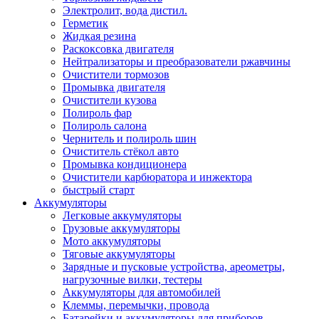
Электролит, вода дистил.
Герметик
Жидкая резина
Раскоксовка двигателя
Нейтрализаторы и преобразователи ржавчины
Очистители тормозов
Промывка двигателя
Очистители кузова
Полироль фар
Полироль салона
Чернитель и полироль шин
Очиститель стёкол авто
Промывка кондиционера
Очистители карбюратора и инжектора
быстрый старт
Аккумуляторы
Легковые аккумуляторы
Грузовые аккумуляторы
Мото аккумуляторы
Тяговые аккумуляторы
Зарядные и пусковые устройства, ареометры,
нагрузочные вилки, тестеры
Аккумуляторы для автомобилей
Клеммы, перемычки, провода
Батарейки и аккумуляторы для приборов