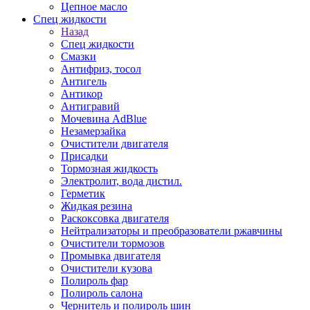
Цепное масло
Спец жидкости
Назад
Спец жидкости
Смазки
Антифриз, тосол
Антигель
Антикор
Антигравий
Мочевина AdBlue
Незамерзайка
Очистители двигателя
Присадки
Тормозная жидкость
Электролит, вода дистил.
Герметик
Жидкая резина
Раскоксовка двигателя
Нейтрализаторы и преобразователи ржавчины
Очистители тормозов
Промывка двигателя
Очистители кузова
Полироль фар
Полироль салона
Чернитель и полироль шин