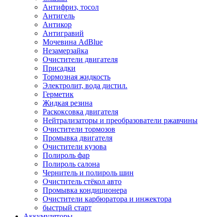
Антифриз, тосол
Антигель
Антикор
Антигравий
Мочевина AdBlue
Незамерзайка
Очистители двигателя
Присадки
Тормозная жидкость
Электролит, вода дистил.
Герметик
Жидкая резина
Раскоксовка двигателя
Нейтрализаторы и преобразователи ржавчины
Очистители тормозов
Промывка двигателя
Очистители кузова
Полироль фар
Полироль салона
Чернитель и полироль шин
Очиститель стёкол авто
Промывка кондиционера
Очистители карбюратора и инжектора
быстрый старт
Аккумуляторы