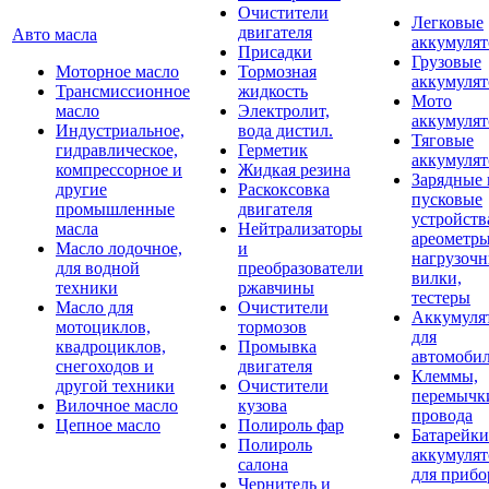
Очистители
Легковые
двигателя
Авто масла
аккумуля
Присадки
Грузовые
Моторное масло
Тормозная
аккумуля
Трансмиссионное
жидкость
Мото
масло
Электролит,
аккумуля
Индустриальное,
вода дистил.
Тяговые
гидравлическое,
Герметик
аккумуля
компрессорное и
Жидкая резина
Зарядные 
другие
Раскоксовка
пусковые
промышленные
двигателя
устройств
масла
Нейтрализаторы
ареометры
Масло лодочное,
и
нагрузоч
для водной
преобразователи
вилки,
техники
ржавчины
тестеры
Масло для
Очистители
Аккумуля
мотоциклов,
тормозов
для
квадроциклов,
Промывка
автомоби
снегоходов и
двигателя
Клеммы,
другой техники
Очистители
перемычк
Вилочное масло
кузова
провода
Цепное масло
Полироль фар
Батарейки
Полироль
аккумуля
салона
для прибо
Чернитель и